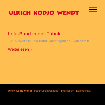
Lola-Band in der Fabrik
/
/
10/03/2020
in
Lola-Band
,
Uncategorized
von
Admin
Weiterlesen
Ulrich Kodjo Wendt
|
post@ulrichwendt.de"
|
Impressum
|
Datenschutz