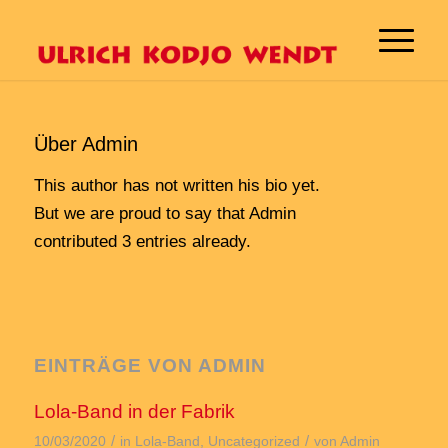
Über
Admin
This author has not written his bio yet.
But we are proud to say that
Admin
contributed 3 entries already.
EINTRÄGE VON ADMIN
Lola-Band in der Fabrik
/
/
10/03/2020
in
Lola-Band
,
Uncategorized
von
Admin