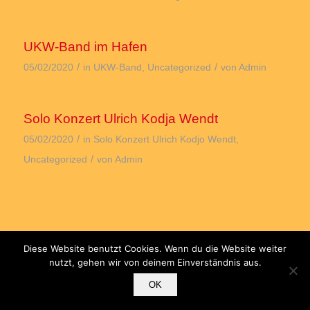
UKW-Band im Hafen
/
/
05/02/2020
in
UKW-Band
,
Uncategorized
von
Admin
Solo Konzert Ulrich Kodja Wendt
/
05/02/2020
in
Solo Konzert Ulrich Kodjo Wendt
,
/
Uncategorized
von
Admin
Diese Website benutzt Cookies. Wenn du die Website weiter
nutzt, gehen wir von deinem Einverständnis aus.
Ulrich Kodjo Wendt
|
post@ulrichwendt.de"
|
Impressum
|
Datenschutz
OK